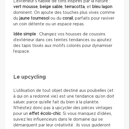
L’extérieur s’habille de tons inspirés par la nature :
vert mousse
,
beige sable
,
terracotta
, et
bleu lagon
dominent. On ajoute des touches plus vives comme
du
jaune tournesol
ou du
corail
, parfaits pour raviver
un coin détente ou un espace repas.
Idée simple
: Changez vos housses de coussins
d’extérieur dans ces teintes tendances ou ajoutez
des tapis tissés aux motifs colorés pour dynamiser
l’espace.
Le upcycling
L’utilisation de tout objet destiné aux poubelles (et
à qui on a redonné vie) est une tendance qu’on doit
saluer, parce qu’elle fait du bien à la planète.
N’hésitez donc pas à upcycler des pièces vintages
pour un
effet écolo-chic
. Si vous manquez d’idées,
suivez les influenceurs dans le domaine qui se
démarquent par leur créativité : ils vous guideront